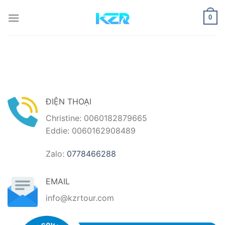
Bỏ
qua
0
nội
dung
ĐIỆN THOẠI
Christine: 0060182879665
Eddie: 0060162908489
Zalo:
0778466288
EMAIL
info@kzrtour.com