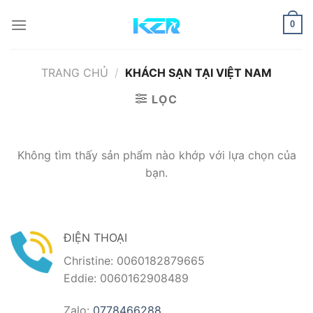
Bỏ
qua
0
nội
dung
TRANG CHỦ
/
KHÁCH SẠN TẠI VIỆT NAM
LỌC
Không tìm thấy sản phẩm nào khớp với lựa chọn của
bạn.
ĐIỆN THOẠI
Christine: 0060182879665
Eddie: 0060162908489
Zalo:
0778466288