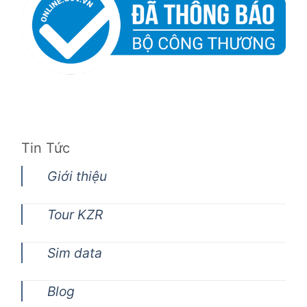
Tin Tức
Giới thiệu
Tour KZR
Sim data
Blog