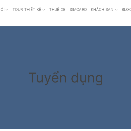
ÓI
TOUR THIẾT KẾ
THUÊ XE
SIMCARD
KHÁCH SẠN
BLO
Tuyển dụng