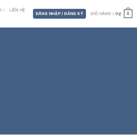
G
LIÊN HỆ
0
ĐĂNG NHẬP / ĐĂNG KÝ
GIỎ HÀNG /
0
₫