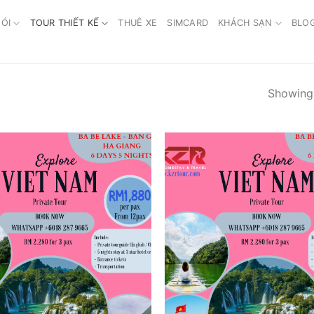
ÓI
TOUR THIẾT KẾ
THUÊ XE
SIMCARD
KHÁCH SẠN
BLO
Showing 