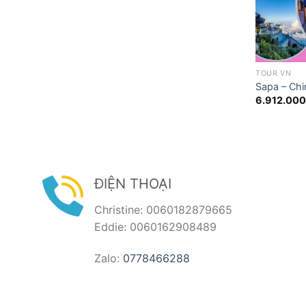
TOUR VN
Sapa – Ch
6.912.00
ĐIỆN THOẠI
Christine: 0060182879665
Eddie: 0060162908489
Zalo:
0778466288