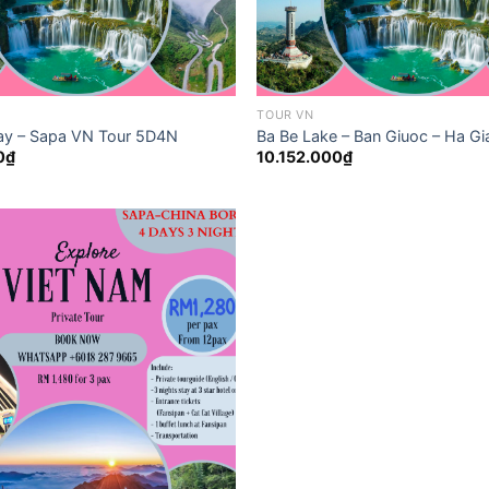
TOUR VN
ay – Sapa VN Tour 5D4N
Ba Be Lake – Ban Giuoc – Ha G
0
₫
10.152.000
₫