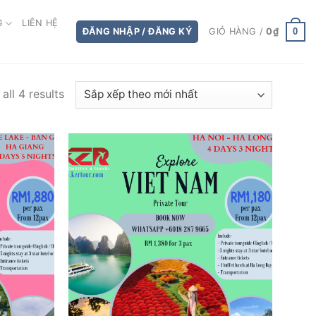
G
LIÊN HỆ
0
ĐĂNG NHẬP / ĐĂNG KÝ
GIỎ HÀNG /
0
₫
all 4 results