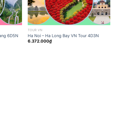
TOUR VN
iang 6D5N
Ha Noi – Ha Long Bay VN Tour 4D3N
6.372.000
₫