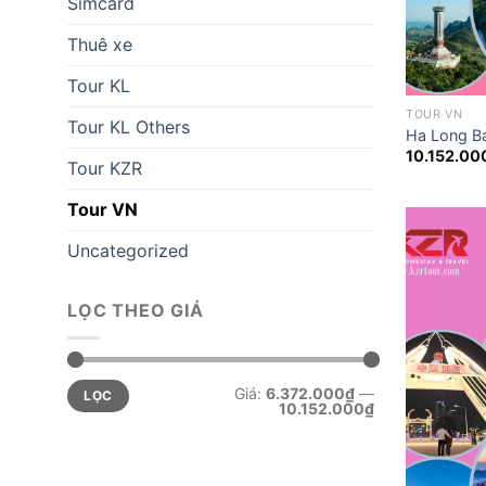
Simcard
Thuê xe
Tour KL
TOUR VN
Tour KL Others
Ha Long B
10.152.00
Tour KZR
Tour VN
Uncategorized
LỌC THEO GIÁ
Giá
Giá
Giá:
6.372.000₫
—
LỌC
tối
tối
10.152.000₫
thiểu
đa