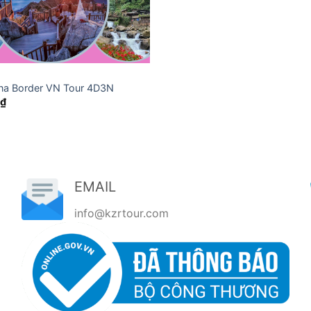
ina Border VN Tour 4D3N
0
₫
EMAIL
info@kzrtour.com