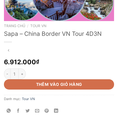
TRANG CHỦ
/
TOUR VN
Sapa – China Border VN Tour 4D3N
6.912.000
₫
Sapa - China Border VN Tour 4D3N số lượng
THÊM VÀO GIỎ HÀNG
Danh mục:
Tour VN