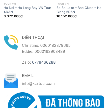
TOUR VN
TOUR VN
Ha Noi – Ha Long Bay VN Tour
Ba Be Lake – Ban Giuoc – Ha
4D3N
Giang 6D5N
6.372.000
₫
10.152.000
₫
ĐIỆN THOẠI
Christine: 0060182879665
Eddie: 0060162908489
Zalo:
0778466288
EMAIL
info@kzrtour.com