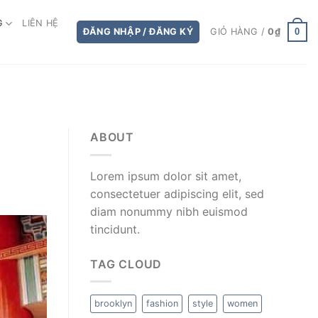
G
LIÊN HỆ
0
ĐĂNG NHẬP / ĐĂNG KÝ
GIỎ HÀNG /
0
₫
ABOUT
Lorem ipsum dolor sit amet,
consectetuer adipiscing elit, sed
diam nonummy nibh euismod
tincidunt.
TAG CLOUD
brooklyn
fashion
style
women