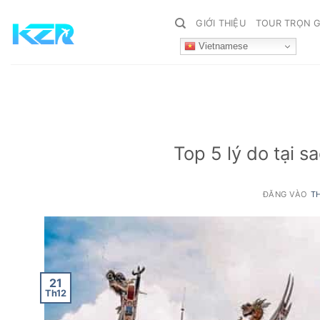
Bỏ
GIỚI THIỆU
TOUR TRỌN G
qua
nội
Vietnamese
dung
Top 5 lý do tại s
ĐĂNG VÀO
TH
21
Th12