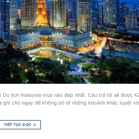
 Du lịch malaysia mùa nào đẹp nhất. Câu trả lời sẽ được K
 và ghi chú ngay để không bỏ lỡ những khoảnh khắc tuyệt vờ
TIẾP TỤC ĐỌC
→