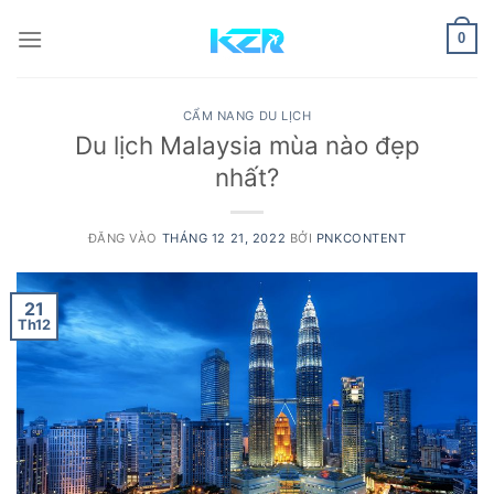
Bỏ
qua
0
nội
dung
CẨM NANG DU LỊCH
Du lịch Malaysia mùa nào đẹp
nhất?
ĐĂNG VÀO
THÁNG 12 21, 2022
BỞI
PNKCONTENT
21
Th12