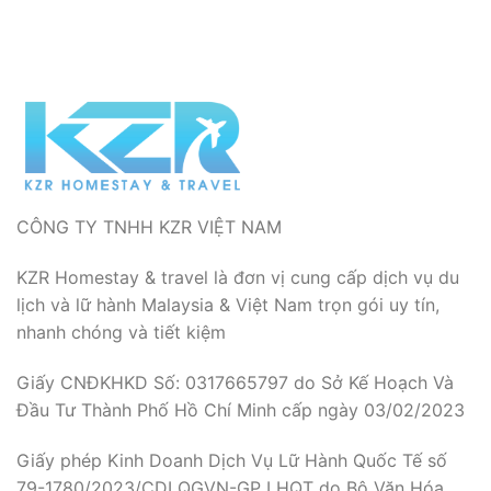
CÔNG TY TNHH KZR VIỆT NAM
KZR Homestay & travel là đơn vị cung cấp dịch vụ du
lịch và lữ hành Malaysia & Việt Nam trọn gói uy tín,
nhanh chóng và tiết kiệm
Giấy CNĐKHKD Số: 0317665797 do Sở Kế Hoạch Và
Đầu Tư Thành Phố Hồ Chí Minh cấp ngày 03/02/2023
Giấy phép Kinh Doanh Dịch Vụ Lữ Hành Quốc Tế số
79-1780/2023/CDLQGVN-GP LHQT do Bộ Văn Hóa