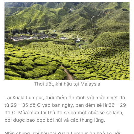
Thời tiết, khí hậu tại Malaysia
Tại Kuala Lumpur, thời điểm ổn định với mức nhiệt độ
từ 29 – 35 độ C vào ban ngày, ban đêm sẽ là 26 – 29
độ C. Mùa mưa tại thủ đô sẽ có một chút se se lạnh,
bởi được bao bọc bởi núi và các thung lũng.
Nhìn chung, khí hậu tại Kuala Lumpur ôn hoà so với