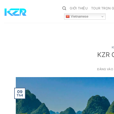
Bỏ
GIỚI THIỆU
TOUR TRỌN G
qua
nội
Vietnamese
dung
K
KZR G
ĐĂNG VÀ
09
Th4