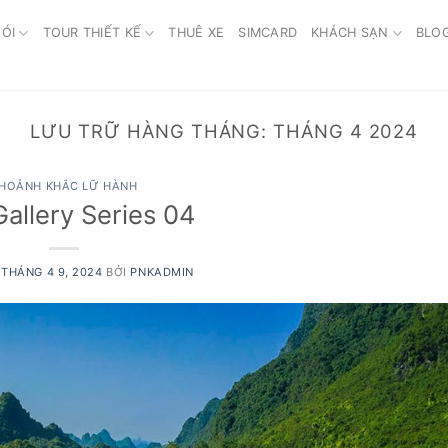
ÓI
TOUR THIẾT KẾ
THUÊ XE
SIMCARD
KHÁCH SẠN
BLO
LƯU TRỮ HÀNG THÁNG:
THÁNG 4 2024
HOẢNH KHẮC LỮ HÀNH
allery Series 04
O
THÁNG 4 9, 2024
BỞI
PNKADMIN