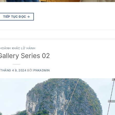
TIẾP TỤC ĐỌC
→
HOẢNH KHẮC LỮ HÀNH
allery Series 02
O
THÁNG 4 9, 2024
BỞI
PNKADMIN