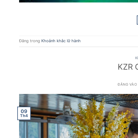
Đăng trong
Khoảnh khắc lữ hành
K
KZR G
ĐĂNG VÀ
09
Th4