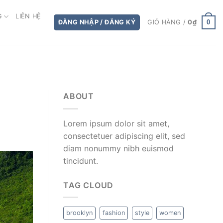
G
LIÊN HỆ
0
ĐĂNG NHẬP / ĐĂNG KÝ
GIỎ HÀNG /
0
₫
ABOUT
Lorem ipsum dolor sit amet,
consectetuer adipiscing elit, sed
diam nonummy nibh euismod
tincidunt.
TAG CLOUD
brooklyn
fashion
style
women