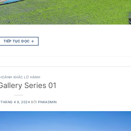
TIẾP TỤC ĐỌC
→
HOẢNH KHẮC LỮ HÀNH
allery Series 01
O
THÁNG 4 9, 2024
BỞI
PNKADMIN