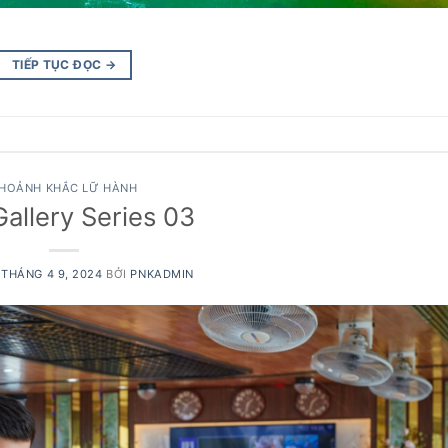
TIẾP TỤC ĐỌC
→
HOẢNH KHẮC LỮ HÀNH
allery Series 03
O
THÁNG 4 9, 2024
BỞI
PNKADMIN