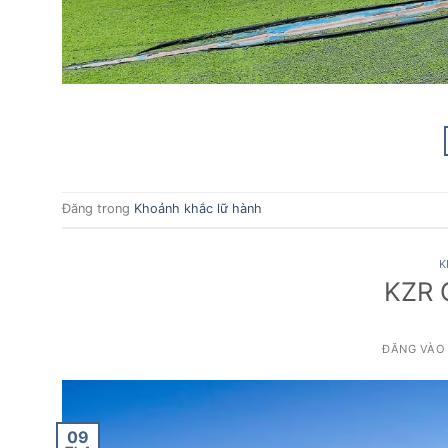
Đăng trong
Khoảnh khắc lữ hành
K
KZR G
ĐĂNG VÀ
09