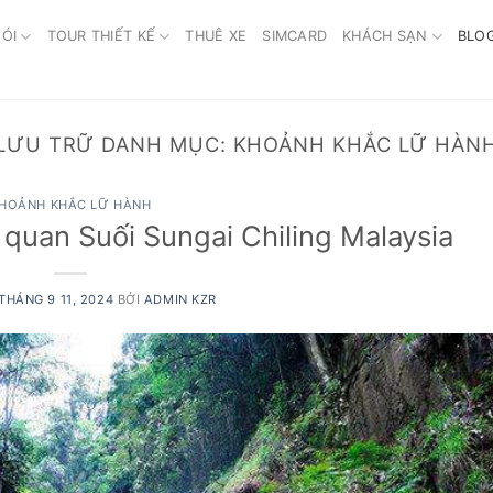
ÓI
TOUR THIẾT KẾ
THUÊ XE
SIMCARD
KHÁCH SẠN
BLO
LƯU TRỮ DANH MỤC:
KHOẢNH KHẮC LỮ HÀN
HOẢNH KHẮC LỮ HÀNH
quan Suối Sungai Chiling Malaysia
THÁNG 9 11, 2024
BỞI
ADMIN KZR