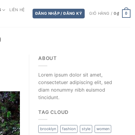
G
LIÊN HỆ
0
ĐĂNG NHẬP / ĐĂNG KÝ
GIỎ HÀNG /
0
₫
H
ABOUT
Lorem ipsum dolor sit amet,
consectetuer adipiscing elit, sed
diam nonummy nibh euismod
tincidunt.
TAG CLOUD
brooklyn
fashion
style
women