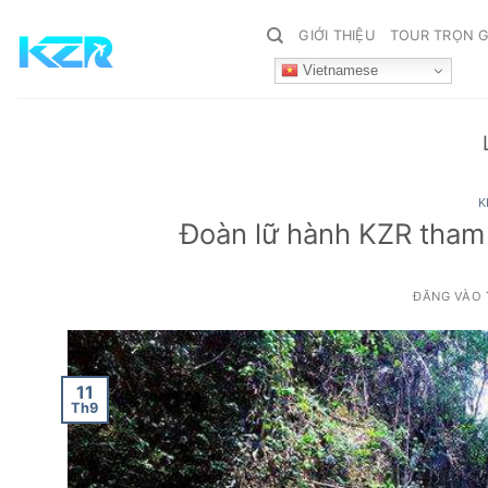
Bỏ
GIỚI THIỆU
TOUR TRỌN G
qua
nội
Vietnamese
dung
K
Đoàn lữ hành KZR tham 
ĐĂNG VÀO
11
Th9