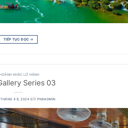
TIẾP TỤC ĐỌC
→
HOẢNH KHẮC LỮ HÀNH
allery Series 03
O
THÁNG 4 9, 2024
BỞI
PNKADMIN