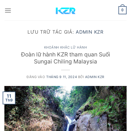
Bỏ
qua
0
nội
dung
LƯU TRỮ TÁC GIẢ:
ADMIN KZR
KHOẢNH KHẮC LỮ HÀNH
Đoàn lữ hành KZR tham quan Suối
Sungai Chiling Malaysia
ĐĂNG VÀO
THÁNG 9 11, 2024
BỞI
ADMIN KZR
11
Th9