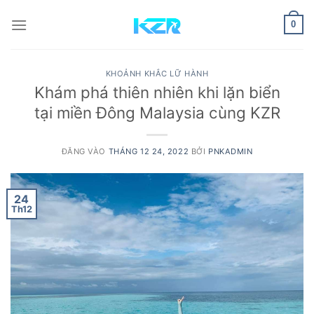
Bỏ
qua
0
nội
dung
KHOẢNH KHẮC LỮ HÀNH
Khám phá thiên nhiên khi lặn biển
tại miền Đông Malaysia cùng KZR
ĐĂNG VÀO
THÁNG 12 24, 2022
BỞI
PNKADMIN
24
Th12