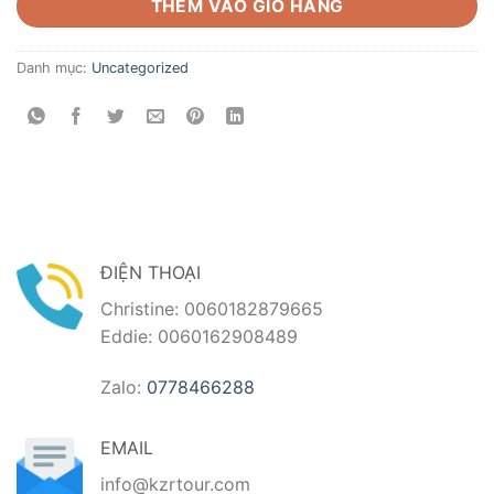
THÊM VÀO GIỎ HÀNG
Danh mục:
Uncategorized
ĐIỆN THOẠI
Christine: 0060182879665
Eddie: 0060162908489
Zalo:
0778466288
EMAIL
info@kzrtour.com