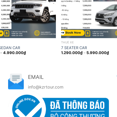
THUÊ XE
 SEDAN CAR
7 SEATER CAR
Khoảng
Kho
–
4.990.000
₫
1.290.000
₫
–
5.990.000
₫
giá:
giá:
từ
từ
680.000₫
1.29
đến
đến
4.990.000₫
5.99
EMAIL
info@kzrtour.com