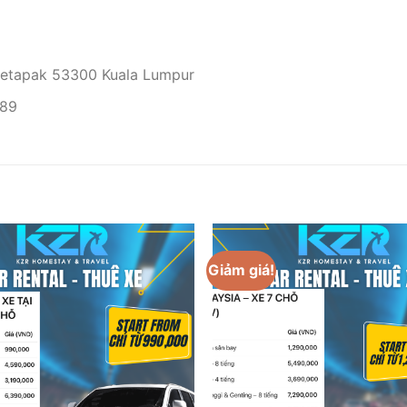
Setapak 53300 Kuala Lumpur
489
Giảm giá!