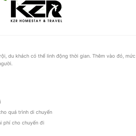
trội, du khách có thể linh động thời gian. Thêm vào đó, mức
người.
i
cho quá trình di chuyển
hi phí cho chuyến đi