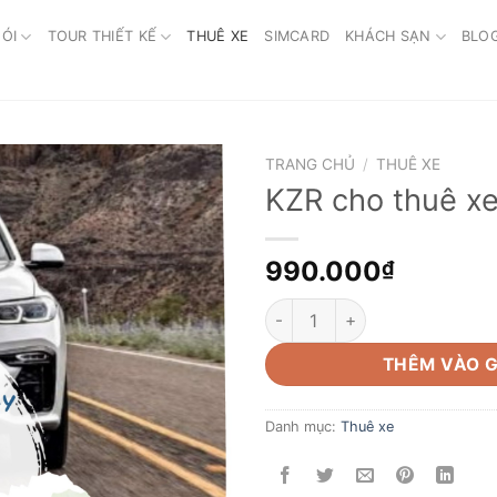
ÓI
TOUR THIẾT KẾ
THUÊ XE
SIMCARD
KHÁCH SẠN
BLO
TRANG CHỦ
/
THUÊ XE
KZR cho thuê xe
990.000
₫
KZR cho thuê xe riêng số lượ
THÊM VÀO G
Danh mục:
Thuê xe