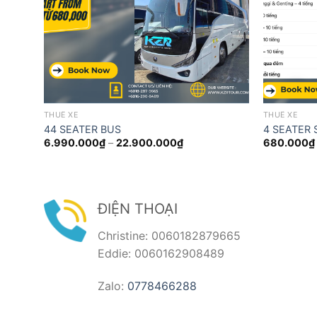
THUÊ XE
THUÊ XE
44 SEATER BUS
4 SEATER
Khoảng
6.990.000
₫
–
22.900.000
₫
680.000
₫
giá:
từ
000₫
6.990.000₫
đến
.000₫
22.900.000₫
ĐIỆN THOẠI
Christine: 0060182879665
Eddie: 0060162908489
Zalo:
0778466288