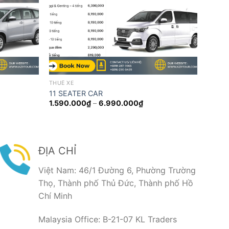
THUÊ XE
11 SEATER CAR
ảng
Khoảng
1.590.000
₫
–
6.990.000
₫
giá:
từ
0.000₫
1.590.000₫
đến
0.000₫
6.990.000₫
ĐỊA CHỈ
Việt Nam: 46/1 Đường 6, Phường Trường
Thọ, Thành phố Thủ Đức, Thành phố Hồ
Chí Minh
Malaysia Office: B-21-07 KL Traders