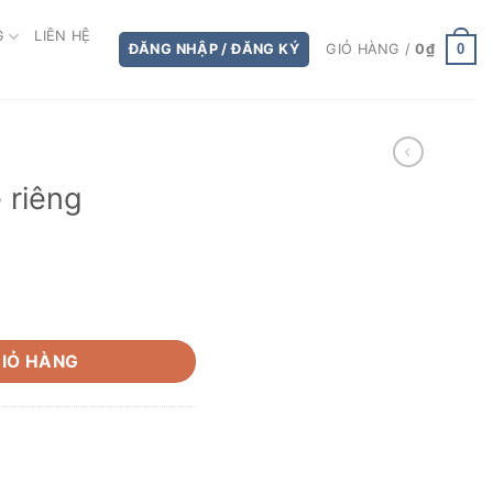
G
LIÊN HỆ
0
ĐĂNG NHẬP / ĐĂNG KÝ
GIỎ HÀNG /
0
₫
 riêng
ng
IỎ HÀNG