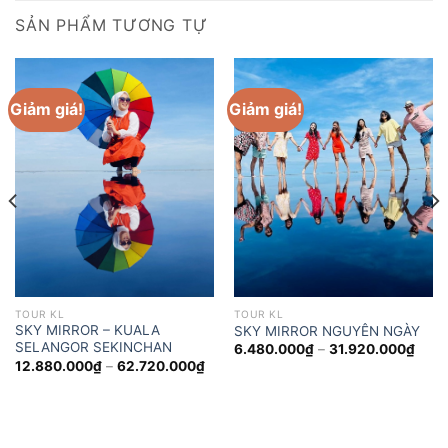
SẢN PHẨM TƯƠNG TỰ
Giảm giá!
Giảm giá!
TOUR KL
TOUR KL
SKY MIRROR – KUALA
SKY MIRROR NGUYÊN NGÀY
SELANGOR SEKINCHAN
Khoả
6.480.000
₫
–
31.920.000
₫
giá:
Khoảng
12.880.000
₫
–
62.720.000
₫
từ
giá:
6.48
từ
đến
12.880.000₫
31.9
đến
62.720.000₫