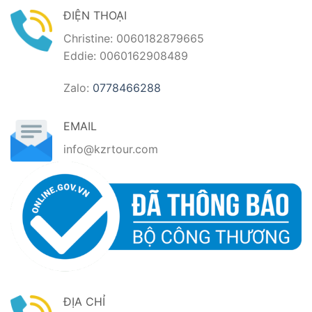
ĐIỆN THOẠI
Christine: 0060182879665
Eddie: 0060162908489
Zalo:
0778466288
EMAIL
info@kzrtour.com
ĐỊA CHỈ