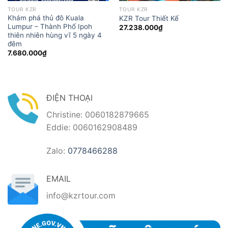
TOUR KZR
TOUR KZR
Khám phá thủ đô Kuala
KZR Tour Thiết Kế
Lumpur – Thành Phố Ipoh
27.238.000
₫
thiên nhiên hùng vĩ 5 ngày 4
đêm
7.680.000
₫
ĐIỆN THOẠI
Christine: 0060182879665
Eddie: 0060162908489
Zalo:
0778466288
EMAIL
info@kzrtour.com