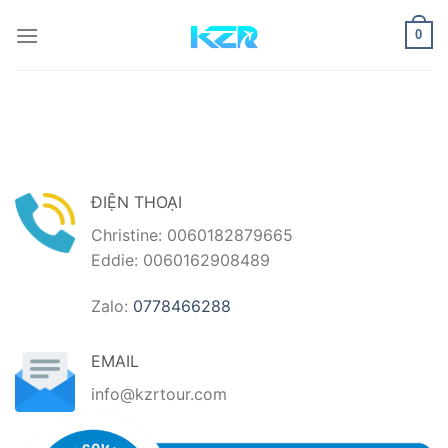
Bỏ
qua
0
nội
dung
ĐIỆN THOẠI
Christine: 0060182879665
Eddie: 0060162908489
Zalo:
0778466288
EMAIL
info@kzrtour.com