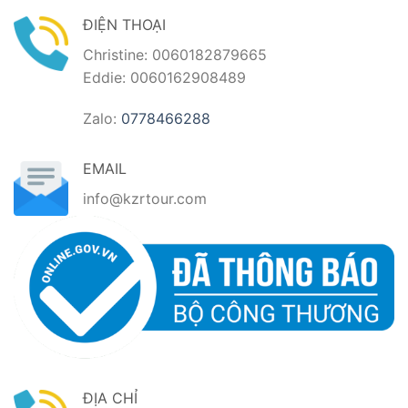
ĐIỆN THOẠI
Christine: 0060182879665
Eddie: 0060162908489
Zalo:
0778466288
EMAIL
info@kzrtour.com
ĐỊA CHỈ