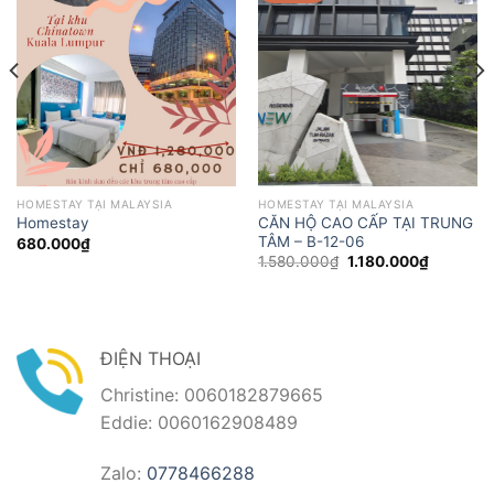
HOMESTAY TẠI MALAYSIA
HOMESTAY TẠI MALAYSIA
CĂN HỘ CAO CẤP TẠI TRUNG
Homestay
TÂM – B-12-06
680.000
₫
Giá
Giá
1.580.000
₫
1.180.000
₫
gốc
hiện
là:
tại
1.580.000₫.
là:
00₫.
1.180.00
ĐIỆN THOẠI
Christine: 0060182879665
Eddie: 0060162908489
Zalo:
0778466288