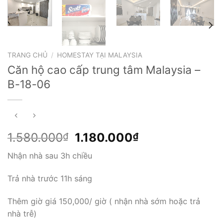
TRANG CHỦ
/
HOMESTAY TẠI MALAYSIA
Căn hộ cao cấp trung tâm Malaysia –
B-18-06
Giá
Giá
1.580.000
1.180.000
₫
₫
gốc
hiện
Nhận nhà sau 3h chiều
là:
tại
1.580.000₫.
là:
Trả nhà trước 11h sáng
1.180.000₫.
Thêm giờ giá 150,000/ giờ ( nhận nhà sớm hoặc trả
nhà trễ)