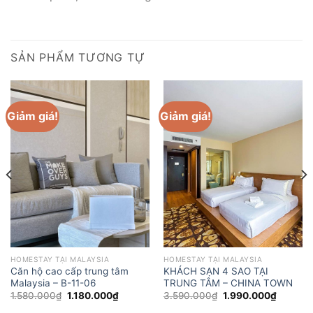
SẢN PHẨM TƯƠNG TỰ
Giảm giá!
Giảm giá!
HOMESTAY TẠI MALAYSIA
HOMESTAY TẠI MALAYSIA
Căn hộ cao cấp trung tâm
KHÁCH SẠN 4 SAO TẠI
Malaysia – B-11-06
TRUNG TÂM – CHINA TOWN
Giá
Giá
Giá
Giá
1.580.000
₫
1.180.000
₫
3.590.000
₫
1.990.000
₫
gốc
hiện
gốc
hiện