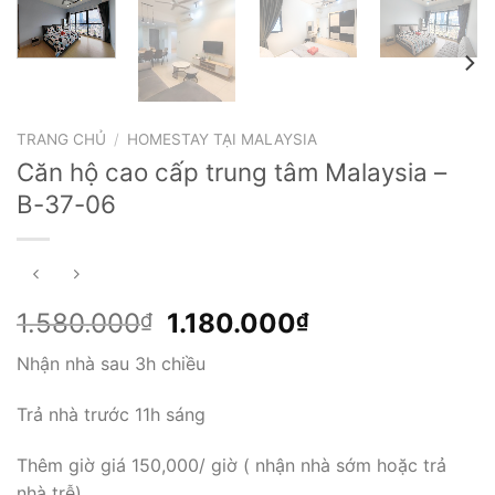
TRANG CHỦ
/
HOMESTAY TẠI MALAYSIA
Căn hộ cao cấp trung tâm Malaysia –
B-37-06
Giá
Giá
1.580.000
1.180.000
₫
₫
gốc
hiện
Nhận nhà sau 3h chiều
là:
tại
1.580.000₫.
là:
Trả nhà trước 11h sáng
1.180.000₫.
Thêm giờ giá 150,000/ giờ ( nhận nhà sớm hoặc trả
nhà trễ)