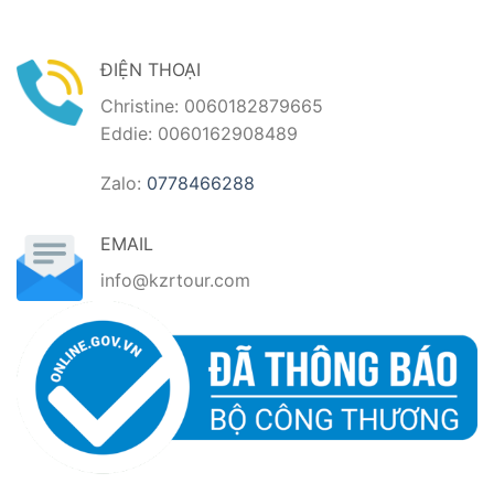
là:
tại
là:
tại
1.580.000₫.
là:
3.590.000₫.
là:
00₫.
1.180.000₫.
1.990.0
ĐIỆN THOẠI
Christine: 0060182879665
Eddie: 0060162908489
Zalo:
0778466288
EMAIL
info@kzrtour.com