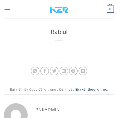
Bỏ
qua
0
nội
dung
Rabiul
Bài viết này được đăng trong . Đánh dấu
liên kết thường trực
.
PNKADMIN