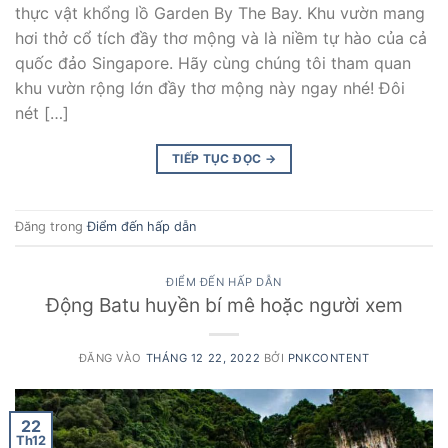
thực vật khổng lồ Garden By The Bay. Khu vườn mang
hơi thở cổ tích đầy thơ mộng và là niềm tự hào của cả
quốc đảo Singapore. Hãy cùng chúng tôi tham quan
khu vườn rộng lớn đầy thơ mộng này ngay nhé! Đôi
nét […]
TIẾP TỤC ĐỌC
→
Đăng trong
Điểm đến hấp dẫn
ĐIỂM ĐẾN HẤP DẪN
Động Batu huyền bí mê hoặc người xem
ĐĂNG VÀO
THÁNG 12 22, 2022
BỞI
PNKCONTENT
22
Th12