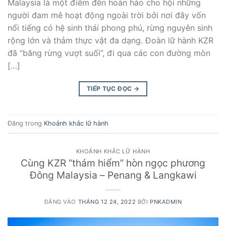
Malaysia là một điểm đến hoàn hảo cho hội những
người đam mê hoạt động ngoài trời bởi nơi đây vốn
nổi tiếng có hệ sinh thái phong phú, rừng nguyên sinh
rộng lớn và thảm thực vật đa dạng. Đoàn lữ hành KZR
đã “băng rừng vượt suối”, đi qua các con đường mòn
[…]
TIẾP TỤC ĐỌC
→
Đăng trong
Khoảnh khắc lữ hành
KHOẢNH KHẮC LỮ HÀNH
Cùng KZR “thám hiểm” hòn ngọc phương
Đông Malaysia – Penang & Langkawi
ĐĂNG VÀO
THÁNG 12 24, 2022
BỞI
PNKADMIN