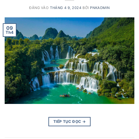
ĐĂNG VÀO
THÁNG 4 9, 2024
BỞI
PNKADMIN
09
Th4
TIẾP TỤC ĐỌC
→