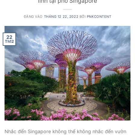
linh tại phố Singapore
ĐĂNG VÀO
THÁNG 12 22, 2022
BỞI
PNKCONTENT
22
Th12
Nhắc đến Singapore không thể không nhắc đến vườn