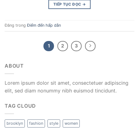
TIẾP TỤC ĐỌC
→
Đăng trong
Điểm đến hấp dẫn
1
2
3
ABOUT
Lorem ipsum dolor sit amet, consectetuer adipiscing
elit, sed diam nonummy nibh euismod tincidunt.
TAG CLOUD
brooklyn
fashion
style
women