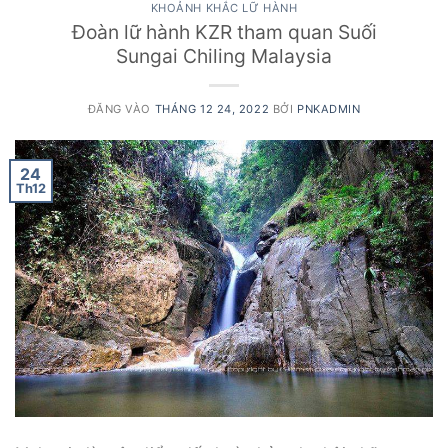
KHOẢNH KHẮC LỮ HÀNH
Đoàn lữ hành KZR tham quan Suối
Sungai Chiling Malaysia
ĐĂNG VÀO
THÁNG 12 24, 2022
BỞI
PNKADMIN
24
Th12