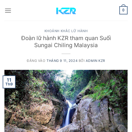
Bỏ
qua
0
nội
dung
KHOẢNH KHẮC LỮ HÀNH
Đoàn lữ hành KZR tham quan Suối
Sungai Chiling Malaysia
ĐĂNG VÀO
THÁNG 9 11, 2024
BỞI
ADMIN KZR
11
Th9